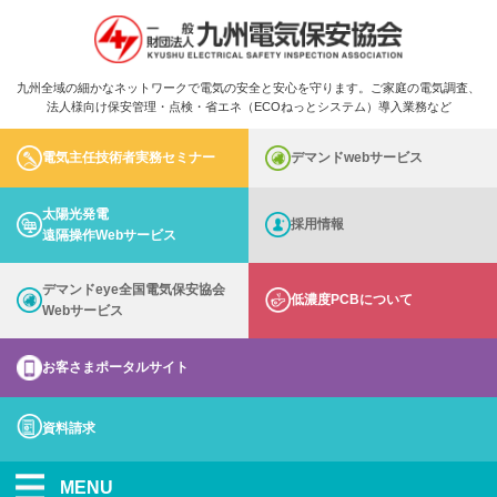
九州全域の細かなネットワークで電気の安全と安心を守ります。ご家庭の電気調査、
法人様向け保安管理・点検・省エネ（ECOねっとシステム）導入業務など
電気主任技術者実務セミナー
デマンドwebサービス
太陽光発電
採用情報
遠隔操作Webサービス
デマンドeye全国電気保安協会
低濃度PCBについて
Webサービス
お客さまポータルサイト
資料請求
MENU