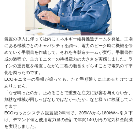
装置の導入に伴って社内にエネルギー維持推進チームを発足。工場
にある機械ごとのキャパシティを調べ、電力のピーク時に機械を停
めていく手順書を作成して、それを各製造チームが実行。手順書作
成の過程で、主力モニターの待機電力の大きさを実感しました。ラ
インの重要度を考慮しながら工程の順番をずらすことで電気の平準
化を図ったのです。
ECOモニターの警報が鳴っても、ただ手順通りに止めるだけでは
ありません。
「なぜ鳴ったのか。止めることで重要な注文に影響を与えないか、
無駄な機械が回しっぱなしではなかったか…など様々に検証してい
きます」
ECOねっとシステム設置後2年間で、205kWから180kWへ引き下
げ、デマンド値と使用電力量の合計で年間140万円の電気料金削減
を実現しました。