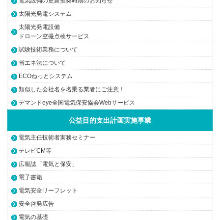
電気設備の更新推奨時期のお知らせ
太陽光発電システム
太陽光発電設備
ドローン空撮点検サービス
試験技術業務について
省エネ法について
ECOねっとシステム
類似した会社名を名乗る業者にご注意！
デマンドeye全国電気保安協会Webサービス
公益目的支出計画実施事業
電気主任技術者実務セミナー
テレビCM等
広報誌「電気と保安」
電子書籍
電気安全リーフレット
安全啓発広告
電気の基礎