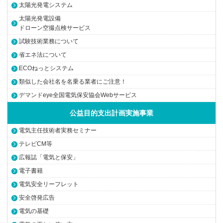
太陽光発電システム
太陽光発電設備
ドローン空撮点検サービス
試験技術業務について
省エネ法について
ECOねっとシステム
類似した会社名を名乗る業者にご注意！
デマンドeye全国電気保安協会Webサービス
公益目的支出計画実施事業
電気主任技術者実務セミナー
テレビCM等
広報誌「電気と保安」
電子書籍
電気安全リーフレット
安全啓発広告
電気の基礎