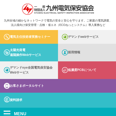
九州全域の細かなネットワークで電気の安全と安心を守ります。ご家庭の電気調査、
法人様向け保安管理・点検・省エネ（ECOねっとシステム）導入業務など
電気主任技術者実務セミナー
デマンドwebサービス
太陽光発電
採用情報
遠隔操作Webサービス
デマンドeye全国電気保安協会
低濃度PCBについて
Webサービス
お客さまポータルサイト
資料請求
MENU