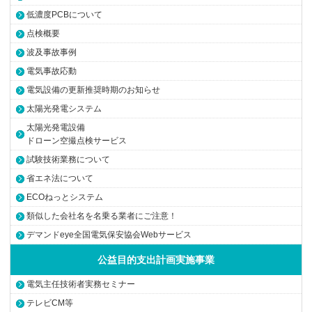
低濃度PCBについて
点検概要
波及事故事例
電気事故応動
電気設備の更新推奨時期のお知らせ
太陽光発電システム
太陽光発電設備
ドローン空撮点検サービス
試験技術業務について
省エネ法について
ECOねっとシステム
類似した会社名を名乗る業者にご注意！
デマンドeye全国電気保安協会Webサービス
公益目的支出計画実施事業
電気主任技術者実務セミナー
テレビCM等