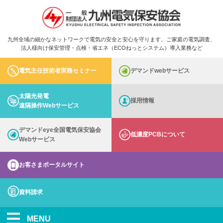
九州全域の細かなネットワークで電気の安全と安心を守ります。ご家庭の電気調査、
法人様向け保安管理・点検・省エネ（ECOねっとシステム）導入業務など
電気主任技術者実務セミナー
デマンドwebサービス
太陽光発電
採用情報
遠隔操作Webサービス
デマンドeye全国電気保安協会
低濃度PCBについて
Webサービス
お客さまポータルサイト
資料請求
MENU