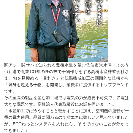
関アジ、関サバで知られる豊後水道を望む佐伯市米水津（よのう
づ）港で創業101年の匠の技で干物作りをする高橋水産株式会社さ
ま。旬を見極める「目利き」と低温熟成加工の画期的な技術から
「刺身を超える干物」を開発し、消費者に提供するトップブランド
です。
その至高の製品を産む加工場では電気の力が必要不可欠で、節電は
大きな課題です。高橋治人代表取締役にお話を伺いました。
「水産加工では冷やすことと乾かすことに加え、空調機の運転が一
番の電力使用。品質に関わるので省エネは難しいと思っていました
が、ECOねっとシステムを入れたら、そうではないことが分かっ
てきました」