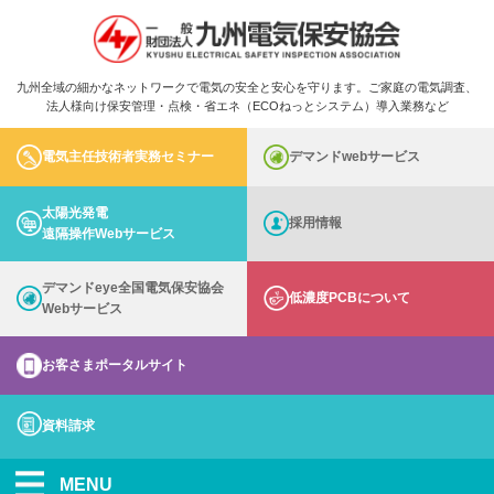
九州全域の細かなネットワークで電気の安全と安心を守ります。ご家庭の電気調査、
法人様向け保安管理・点検・省エネ（ECOねっとシステム）導入業務など
電気主任技術者実務セミナー
デマンドwebサービス
太陽光発電
採用情報
遠隔操作Webサービス
デマンドeye全国電気保安協会
低濃度PCBについて
Webサービス
お客さまポータルサイト
資料請求
MENU