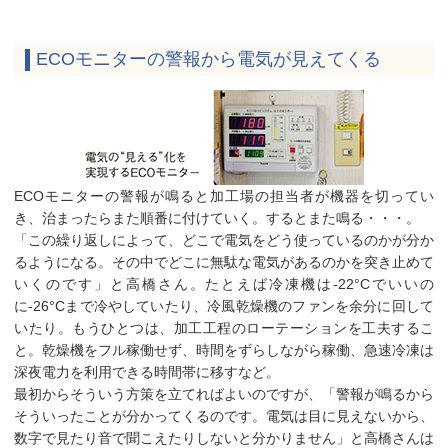
ECOモニターの警報から電気が見えてくる
ECOモニターの警報が鳴ると加工場の担当者が機器を切ってい
き、治まったらまた順番に付けていく。するとまた鳴る・・・。
「この繰り返しによって、どこで電気をどう使っているのかが分か
るようになる。その中でどこに無駄な電気があるのかを突き止めて
いくのです」と高橋さん。たとえば冷凍機は-22°Cでいいの
に-26°Cまで冷やしていたり、冷風乾燥機のファンを余分に回して
いたり。もうひとつは、加工工程のローテーションを工夫するこ
と。乾燥機をフル稼働せず、時間をずらしながら稼働、急速冷凍は
深夜電力を利用できる時間帯に移すなど。
最初からそういう方策を立てればよいのですが、「警報が鳴るから
そういったことが分かってくるのです。電気は目に見えないから、
数字で見たり音で聞こえたりしないと分かりません」と高橋さんは