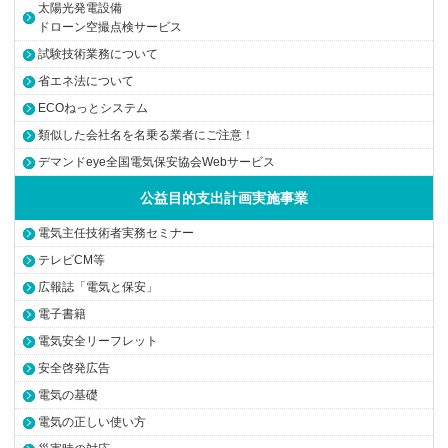
太陽光発電設備
ドローン空撮点検サービス
試験技術業務について
省エネ法について
ECOねっとシステム
類似した会社名を名乗る業者にご注意！
デマンドeye全国電気保安協会Webサービス
公益目的支出計画実施事業
電気主任技術者実務セミナー
テレビCM等
広報誌「電気と保安」
電子書籍
電気安全リーフレット
安全啓発広告
電気の基礎
電気の正しい使い方