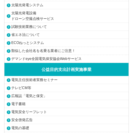
太陽光発電システム
太陽光発電設備
ドローン空撮点検サービス
試験技術業務について
省エネ法について
ECOねっとシステム
類似した会社名を名乗る業者にご注意！
デマンドeye全国電気保安協会Webサービス
公益目的支出計画実施事業
電気主任技術者実務セミナー
テレビCM等
広報誌「電気と保安」
電子書籍
電気安全リーフレット
安全啓発広告
電気の基礎