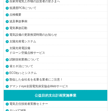
自家用電気工作物の設置者の皆さまへ
低濃度PCBについて
点検概要
波及事故事例
電気事故応動
電気設備の更新推奨時期のお知らせ
太陽光発電システム
太陽光発電設備
ドローン空撮点検サービス
試験技術業務について
省エネ法について
ECOねっとシステム
類似した会社名を名乗る業者にご注意！
デマンドeye全国電気保安協会Webサービス
公益目的支出計画実施事業
電気主任技術者実務セミナー
テレビCM等