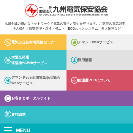
九州全域の細かなネットワークで電気の安全と安心を守ります。ご家庭の電気調査、
法人様向け保安管理・点検・省エネ（ECOねっとシステム）導入業務など
電気主任技術者実務セミナー
デマンドwebサービス
太陽光発電
採用情報
遠隔操作Webサービス
デマンドeye全国電気保安協会
低濃度PCBについて
Webサービス
お客さまポータルサイト
資料請求
MENU