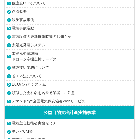
低濃度PCBについて
点検概要
波及事故事例
電気事故応動
電気設備の更新推奨時期のお知らせ
太陽光発電システム
太陽光発電設備
ドローン空撮点検サービス
試験技術業務について
省エネ法について
ECOねっとシステム
類似した会社名を名乗る業者にご注意！
デマンドeye全国電気保安協会Webサービス
公益目的支出計画実施事業
電気主任技術者実務セミナー
テレビCM等