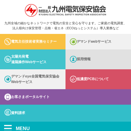
九州全域の細かなネットワークで電気の安全と安心を守ります。ご家庭の電気調査、
法人様向け保安管理・点検・省エネ（ECOねっとシステム）導入業務など
電気主任技術者実務セミナー
デマンドwebサービス
太陽光発電
採用情報
遠隔操作Webサービス
デマンドeye全国電気保安協会
低濃度PCBについて
Webサービス
お客さまポータルサイト
資料請求
MENU