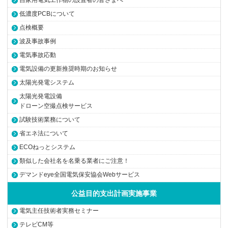
自家用電気工作物の設置者の皆さまへ
低濃度PCBについて
点検概要
波及事故事例
電気事故応動
電気設備の更新推奨時期のお知らせ
太陽光発電システム
太陽光発電設備
ドローン空撮点検サービス
試験技術業務について
省エネ法について
ECOねっとシステム
類似した会社名を名乗る業者にご注意！
デマンドeye全国電気保安協会Webサービス
公益目的支出計画実施事業
電気主任技術者実務セミナー
テレビCM等