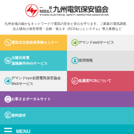
九州全域の細かなネットワークで電気の安全と安心を守ります。ご家庭の電気調査、
法人様向け保安管理・点検・省エネ（ECOねっとシステム）導入業務など
電気主任技術者実務セミナー
デマンドwebサービス
太陽光発電
採用情報
遠隔操作Webサービス
デマンドeye全国電気保安協会
低濃度PCBについて
Webサービス
お客さまポータルサイト
資料請求
MENU