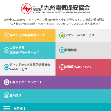
九州全域の細かなネットワークで電気の安全と安心を守ります。ご家庭の電気調査、
法人様向け保安管理・点検・省エネ（ECOねっとシステム）導入業務など
電気主任技術者実務セミナー
デマンドwebサービス
太陽光発電
採用情報
遠隔操作Webサービス
デマンドeye全国電気保安協会
低濃度PCBについて
Webサービス
お客さまポータルサイト
資料請求
MENU