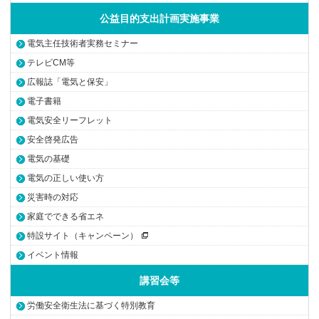
公益目的支出計画実施事業
電気主任技術者実務セミナー
テレビCM等
広報誌「電気と保安」
電子書籍
電気安全リーフレット
安全啓発広告
電気の基礎
電気の正しい使い方
災害時の対応
家庭でできる省エネ
特設サイト（キャンペーン）
イベント情報
講習会等
労働安全衛生法に基づく特別教育