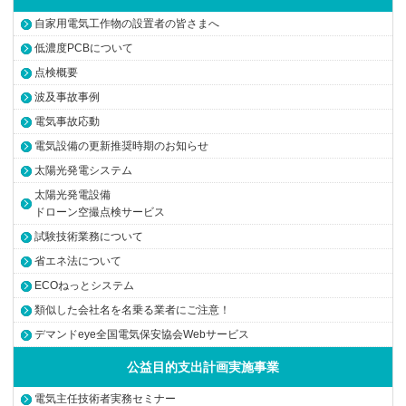
自家用電気工作物の設置者の皆さまへ
低濃度PCBについて
点検概要
波及事故事例
電気事故応動
電気設備の更新推奨時期のお知らせ
太陽光発電システム
太陽光発電設備
ドローン空撮点検サービス
試験技術業務について
省エネ法について
ECOねっとシステム
類似した会社名を名乗る業者にご注意！
デマンドeye全国電気保安協会Webサービス
公益目的支出計画実施事業
電気主任技術者実務セミナー