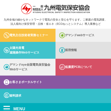
九州全域の細かなネットワークで電気の安全と安心を守ります。ご家庭の電気調査、
法人様向け保安管理・点検・省エネ（ECOねっとシステム）導入業務など
電気主任技術者実務セミナー
デマンドwebサービス
太陽光発電
採用情報
遠隔操作Webサービス
デマンドeye全国電気保安協会
低濃度PCBについて
Webサービス
お客さまポータルサイト
資料請求
MENU