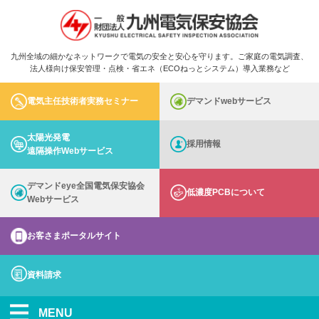
九州全域の細かなネットワークで電気の安全と安心を守ります。ご家庭の電気調査、
法人様向け保安管理・点検・省エネ（ECOねっとシステム）導入業務など
電気主任技術者実務セミナー
デマンドwebサービス
太陽光発電
採用情報
遠隔操作Webサービス
デマンドeye全国電気保安協会
低濃度PCBについて
Webサービス
お客さまポータルサイト
資料請求
MENU