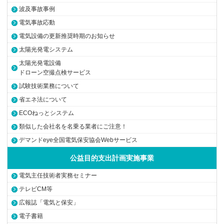
波及事故事例
電気事故応動
電気設備の更新推奨時期のお知らせ
太陽光発電システム
太陽光発電設備
ドローン空撮点検サービス
試験技術業務について
省エネ法について
ECOねっとシステム
類似した会社名を名乗る業者にご注意！
デマンドeye全国電気保安協会Webサービス
公益目的支出計画実施事業
電気主任技術者実務セミナー
テレビCM等
広報誌「電気と保安」
電子書籍