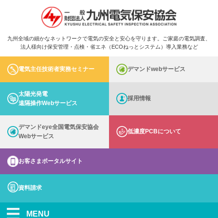
九州全域の細かなネットワークで電気の安全と安心を守ります。ご家庭の電気調査、
法人様向け保安管理・点検・省エネ（ECOねっとシステム）導入業務など
電気主任技術者実務セミナー
デマンドwebサービス
太陽光発電
採用情報
遠隔操作Webサービス
デマンドeye全国電気保安協会
低濃度PCBについて
Webサービス
お客さまポータルサイト
資料請求
MENU