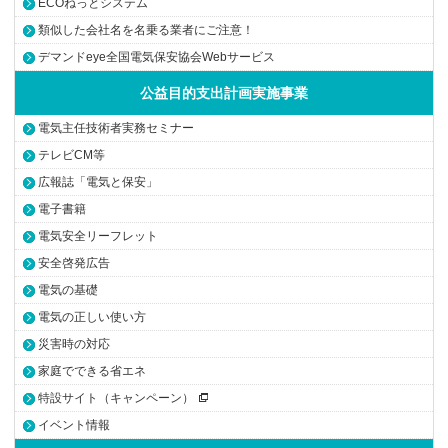
ECOねっとシステム
類似した会社名を名乗る業者にご注意！
デマンドeye全国電気保安協会Webサービス
公益目的支出計画実施事業
電気主任技術者実務セミナー
テレビCM等
広報誌「電気と保安」
電子書籍
電気安全リーフレット
安全啓発広告
電気の基礎
電気の正しい使い方
災害時の対応
家庭でできる省エネ
特設サイト（キャンペーン）
イベント情報