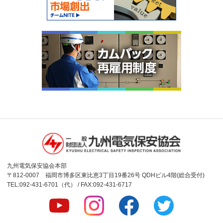
九州電気保安協会本部
〒812-0007 福岡市博多区東比恵3丁目19番26号 QDHビル4階(総合受付)
TEL:092-431-6701（代） / FAX:092-431-6717