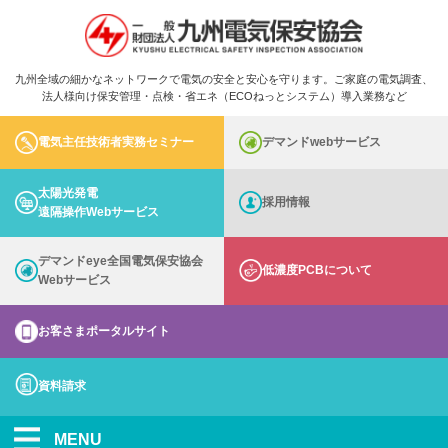
九州全域の細かなネットワークで電気の安全と安心を守ります。ご家庭の電気調査、
法人様向け保安管理・点検・省エネ（ECOねっとシステム）導入業務など
電気主任技術者実務セミナー
デマンドwebサービス
太陽光発電
採用情報
遠隔操作Webサービス
デマンドeye全国電気保安協会
低濃度PCBについて
Webサービス
お客さまポータルサイト
資料請求
MENU