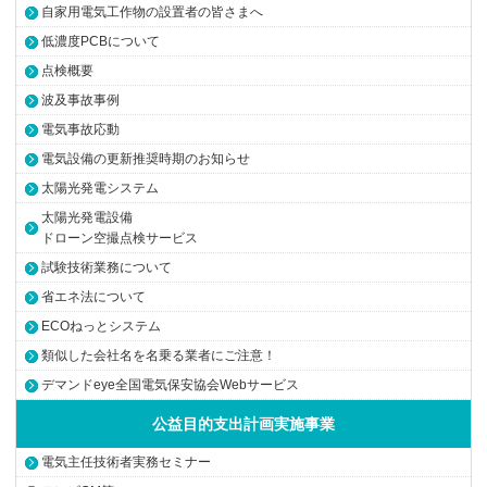
自家用電気工作物の設置者の皆さまへ
低濃度PCBについて
点検概要
波及事故事例
電気事故応動
電気設備の更新推奨時期のお知らせ
太陽光発電システム
太陽光発電設備
ドローン空撮点検サービス
試験技術業務について
省エネ法について
ECOねっとシステム
類似した会社名を名乗る業者にご注意！
デマンドeye全国電気保安協会Webサービス
公益目的支出計画実施事業
電気主任技術者実務セミナー