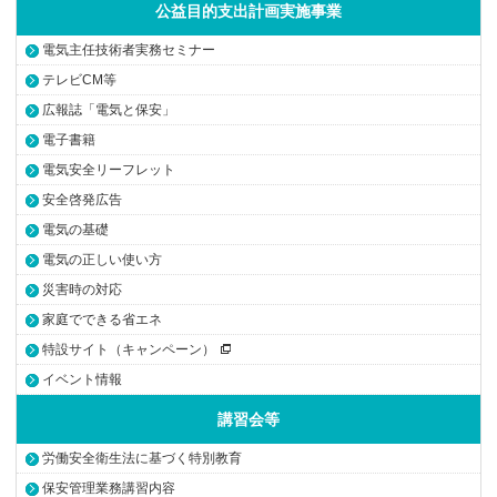
公益目的支出計画実施事業
電気主任技術者実務セミナー
テレビCM等
広報誌「電気と保安」
電子書籍
電気安全リーフレット
安全啓発広告
電気の基礎
電気の正しい使い方
災害時の対応
家庭でできる省エネ
特設サイト（キャンペーン）
イベント情報
講習会等
労働安全衛生法に基づく特別教育
保安管理業務講習内容