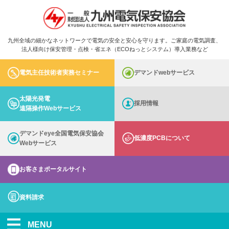
九州全域の細かなネットワークで電気の安全と安心を守ります。ご家庭の電気調査、
法人様向け保安管理・点検・省エネ（ECOねっとシステム）導入業務など
電気主任技術者実務セミナー
デマンドwebサービス
太陽光発電
採用情報
遠隔操作Webサービス
デマンドeye全国電気保安協会
低濃度PCBについて
Webサービス
お客さまポータルサイト
資料請求
MENU