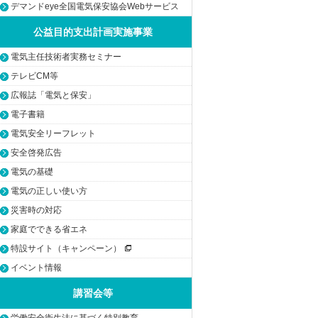
デマンドeye全国電気保安協会Webサービス
公益目的支出計画実施事業
電気主任技術者実務セミナー
テレビCM等
広報誌「電気と保安」
電子書籍
電気安全リーフレット
安全啓発広告
電気の基礎
電気の正しい使い方
災害時の対応
家庭でできる省エネ
特設サイト（キャンペーン）
イベント情報
講習会等
労働安全衛生法に基づく特別教育