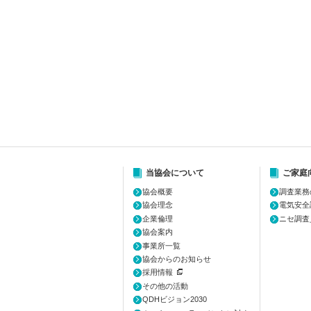
当協会について
ご家庭
協会概要
調査業務
協会理念
電気安全
企業倫理
ニセ調査
協会案内
事業所一覧
協会からのお知らせ
採用情報
その他の活動
QDHビジョン2030