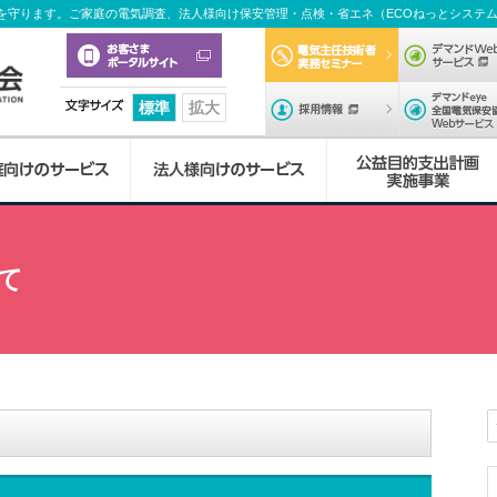
を守ります。ご家庭の電気調査、法人様向け保安管理・点検・省エネ（ECOねっとシステ
電気主任技術
採用情報
標準
拡大
協
本
北
福
佐
長
大
熊
宮
鹿
協
調
自
省
デ
セ
テ
電
特
講
訓
会
部
九
岡
賀
崎
分
本
崎
児
会
査
家
エ
マ
ミ
レ
気
別
習
練
業
当協会について
調査業務のご案内
保安管理業務
電気主任技術者実務セミナー
労働安全衛生法に基づく特別教育
よくある質問
て
概
州
支
支
支
支
支
支
島
か
業
用
ネ
ン
ナ
ビ
の
教
内
内
要
支
部
部
部
部
部
部
支
ら
務
電
法
ド
ー
CM
基
育
容
容
し、24時間の
庭などの電気
保安の向上を
る活動をみな
ます。
じめ、業務依
事業所案内
ご注意ください
試験技術業務
安全啓発
保安管理業務講習
各種お問い合わせ
しています。
ます。
ています。
ます。
おります。
部
部
の
に
気
に
We
内
等
礎
内
協
講
訓
お
つ
工
つ
サ
容
容
その他
太陽光発電設備
電気の知識
保安管理業務訓練
会
広
電
習
練
知
い
作
い
ー
ドローン空撮点検サービス
理
報
気
特
申
申
ら
て
物
て
ビ
QDHビジョン2030
特設サイト（キャンペーン）
念
誌
の
別
込
込
せ
の
ス
省エネ業務
な
EC
「
正
教
フ
フ
設
DX推進方針
イベント情報
企
採
ん
ね
気
し
育
ォ
ォ
置
デマンドWebサービス
業
用
の
っ
EC
と
い
申
ー
ー
者
カスタマーハラスメントに対する基本方針