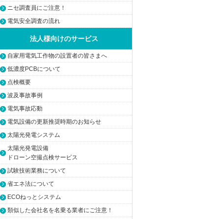
ニセ調査員にご注意！
電気安全調査の流れ
法人様向けのサービス
自家用電気工作物の設置者の皆さまへ
低濃度PCBについて
点検概要
波及事故事例
電気事故応動
電気設備の更新推奨時期のお知らせ
太陽光発電システム
太陽光発電設備
ドローン空撮点検サービス
試験技術業務について
省エネ法について
ECOねっとシステム
類似した会社名を名乗る業者にご注意！