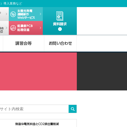
ム）導入業務など
者実務セミナー
デマンドwebサービス
太陽光発電
遠隔操作Webサービス
資料請求
デマンドeye全国電気保安協会Webサービス
低濃度PCBについて
b
O
電
O