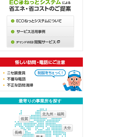
」
？
B
最寄りの事業所を探す
？
北九州・福岡
佐賀
大分
長崎