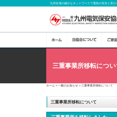
九州全域の細かなネットワークで電気の安全と安心
当協会について
ご家庭向けのサービス
法人様向けのサービス
公益目的支出計画実施事
講習会等
お問い合わせ
三重事業所移転につい
九州全域に1本部、8支部、50事業所を配置
電線路維持運用者からの委託を受けて、ご家
最高の技術、品質、サービスを提供し、電気
身近な電気の話をはじめ、私たちが行ってい
各種講習会等のご案内や受付などを行ってい
当協会に関するご意見、お問い合わせをは
受付体制で、お客さまのニーズに迅速に対応
設備の安全調査・コンサルタントを行ってい
通して、地域とともに明日への発展を目指し
さまにお伝えするために広報活動を行ってい
頼、省エネ対策のご相談やお見積りを承って
ホーム
>
一般のお知らせ
>
三重事業所移転について
三重事業所移転について