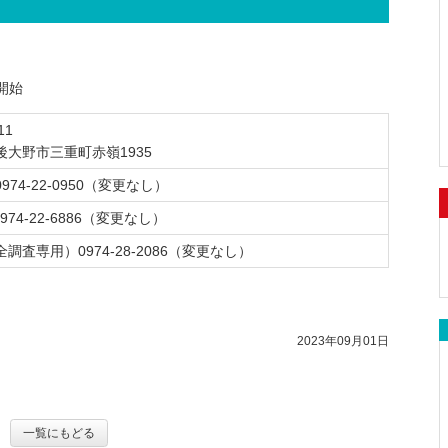
倫
情
た
と
ね
保
使
込
ム
ム
の
デマンドeye全国電気保安協会Webサービス
理
報
め
シ
っ
安
い
フ
皆
に
ス
と
方
ォ
さ
協
電
す
テ
シ
ー
太陽光発電遠隔操作Webサービス
ま
開始
会
そ
子
災
る
ム
ス
ム
へ
案
の
書
害
類似した会社名を名乗る業者にご注意！
の
テ
11
内
他
サ
籍
時
低
ム
後大野市三重町赤嶺1935
の
ど
ー
の
濃
利
974-22-0950（変更なし）
情
電
活
ん
ビ
対
度
用
報
気
動
な
ス
応
PC
規
974-22-6886（変更なし）
公
安
こ
活
に
約
調査専用）0974-28-2086（変更なし）
開
全
家
と
用
つ
リ
庭
を
事
い
ー
で
す
例
て
フ
で
る
2023年09月01日
レ
き
の
点
ッ
る
検
電
ト
省
概
気
エ
要
安
一覧にもどる
安
ネ