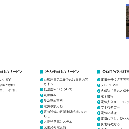
向けのサービス
法人様向けのサービス
公益目的支出計
のご案内
自家用電気工作物の設置者の皆
電気主任技術者実
さまへ
調査の流れ
テレビCM等
低濃度PCBについて
員にご注意！
広報誌「電気と保
点検概要
電子書籍
波及事故事例
電気安全リーフレ
電気事故応動
安全啓発広告
電気設備の更新推奨時期のお知
電気の基礎
らせ
電気の正しい使い
太陽光発電システム
災害時の対応
太陽光発電設備