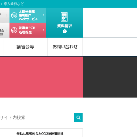
ム）導入業務など
者実務セミナー
デマンドwebサービス
太陽光発電
遠隔操作Webサービス
資料請求
デマンドeye全国電気保安協会Webサービス
低濃度PCBについて
b
O
電
O