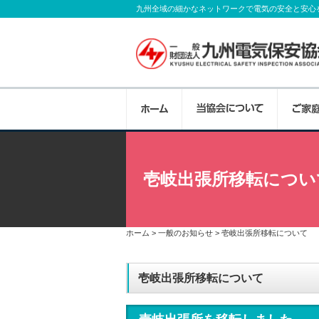
九州全域の細かなネットワークで電気の安全と安心
当協会について
ご家庭向けのサービス
法人様向けのサービス
公益目的支出計画実施事
講習会等
お問い合わせ
壱岐出張所移転につい
九州全域に1本部、8支部、50事業所を配置
電線路維持運用者からの委託を受けて、ご家
最高の技術、品質、サービスを提供し、電気
身近な電気の話をはじめ、私たちが行ってい
各種講習会等のご案内や受付などを行ってい
当協会に関するご意見、お問い合わせをは
受付体制で、お客さまのニーズに迅速に対応
設備の安全調査・コンサルタントを行ってい
通して、地域とともに明日への発展を目指し
さまにお伝えするために広報活動を行ってい
頼、省エネ対策のご相談やお見積りを承って
ホーム
>
一般のお知らせ
>
壱岐出張所移転について
壱岐出張所移転について