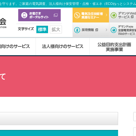
を守ります。ご家庭の電気調査、法人様向け保安管理・点検・省エネ（ECOねっとシステ
電気主任技術
採用情報
標準
拡大
協
本
北
福
佐
長
大
熊
宮
鹿
協
調
自
省
デ
セ
テ
電
特
講
訓
会
部
九
岡
賀
崎
分
本
崎
児
会
査
家
エ
マ
ミ
レ
気
別
習
練
業
当協会について
調査業務のご案内
保安管理業務
電気主任技術者実務セミナー
労働安全衛生法に基づく特別教育
よくある質問
て
概
州
支
支
支
支
支
支
島
か
業
用
ネ
ン
ナ
ビ
の
教
内
内
要
支
部
部
部
部
部
部
支
ら
務
電
法
ド
ー
CM
基
育
容
容
し、24時間の
庭などの電気
保安の向上を
る活動をみな
ます。
じめ、業務依
事業所案内
ご注意ください
試験技術業務
安全啓発
保安管理業務講習
各種お問い合わせ
しています。
ます。
ています。
ます。
おります。
部
部
の
に
気
に
We
内
等
礎
内
協
講
訓
お
つ
工
つ
サ
容
容
その他
太陽光発電設備
電気の知識
保安管理業務訓練
会
広
電
習
練
知
い
作
い
ー
ドローン空撮点検サービス
理
報
気
特
申
申
ら
て
物
て
ビ
QDHビジョン2030
特設サイト（キャンペーン）
念
誌
の
別
込
込
せ
の
ス
省エネ業務
な
EC
「
正
教
フ
フ
設
DX推進方針
イベント情報
企
採
ん
ね
気
し
育
ォ
ォ
置
デマンドWebサービス
業
用
の
っ
EC
と
い
申
ー
ー
者
カスタマーハラスメントに対する基本方針