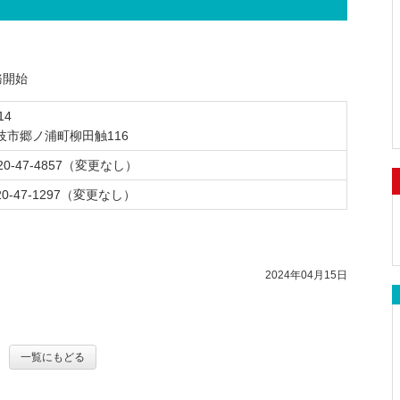
倫
情
た
と
ね
保
使
込
ム
ム
の
デマンドeye全国電気保安協会Webサービス
理
報
め
シ
っ
安
い
フ
皆
に
ス
と
方
ォ
さ
協
電
す
テ
シ
ー
太陽光発電遠隔操作Webサービス
ま
務開始
会
そ
子
災
る
ム
ス
ム
へ
案
の
書
害
類似した会社名を名乗る業者にご注意！
の
テ
14
内
他
サ
籍
時
低
ム
岐市郷ノ浦町柳田触116
の
ど
ー
の
濃
利
920-47-4857（変更なし）
情
電
活
ん
ビ
対
度
用
報
気
動
な
ス
応
PC
規
0920-47-1297（変更なし）
公
安
こ
活
に
約
開
全
家
と
用
つ
リ
庭
を
事
い
ー
で
す
例
て
2024年04月15日
フ
で
る
レ
き
の
点
ッ
る
検
電
ト
省
概
一覧にもどる
気
エ
要
安
安
ネ