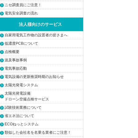
ニセ調査員にご注意！
電気安全調査の流れ
法人様向けのサービス
自家用電気工作物の設置者の皆さまへ
低濃度PCBについて
点検概要
波及事故事例
電気事故応動
電気設備の更新推奨時期のお知らせ
太陽光発電システム
太陽光発電設備
ドローン空撮点検サービス
試験技術業務について
省エネ法について
ECOねっとシステム
類似した会社名を名乗る業者にご注意！