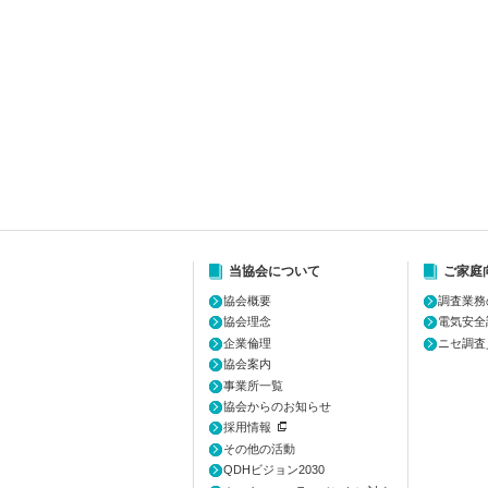
当協会について
ご家庭
協会概要
調査業務
協会理念
電気安全
企業倫理
ニセ調査
協会案内
事業所一覧
協会からのお知らせ
採用情報
その他の活動
QDHビジョン2030