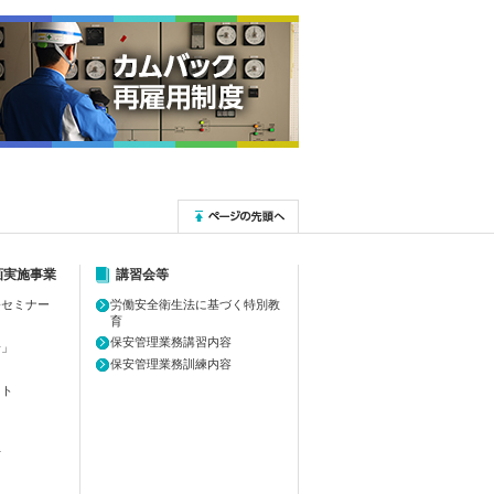
画実施事業
講習会等
務セミナー
労働安全衛生法に基づく特別教
育
保安管理業務講習内容
安」
保安管理業務訓練内容
ット
方