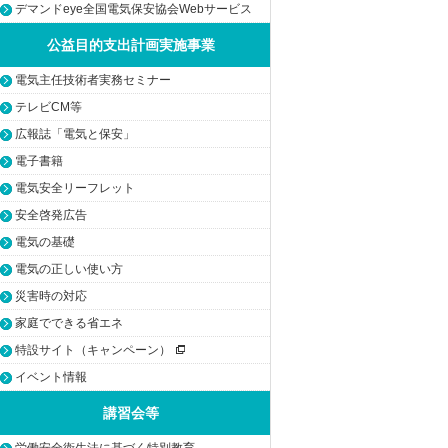
デマンドeye全国電気保安協会Webサービス
公益目的支出計画実施事業
電気主任技術者実務セミナー
テレビCM等
広報誌「電気と保安」
電子書籍
電気安全リーフレット
安全啓発広告
電気の基礎
電気の正しい使い方
災害時の対応
家庭でできる省エネ
特設サイト（キャンペーン）
イベント情報
講習会等
労働安全衛生法に基づく特別教育