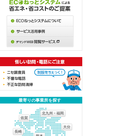
」
？
B
最寄りの事業所を探す
？
北九州・福岡
佐賀
大分
長崎