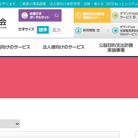
を守ります。ご家庭の電気調査、法人様向け保安管理・点検・省エネ（ECOねっとシステ
電気主任技術
採用情報
標準
拡大
協
本
北
福
佐
長
大
熊
宮
鹿
協
調
自
省
デ
セ
テ
電
特
講
訓
会
部
九
岡
賀
崎
分
本
崎
児
会
査
家
エ
マ
ミ
レ
気
別
習
練
業
当協会について
調査業務のご案内
保安管理業務
電気主任技術者実務セミナー
労働安全衛生法に基づく特別教育
よくある質問
概
州
支
支
支
支
支
支
島
か
業
用
ネ
ン
ナ
ビ
の
教
内
内
要
支
部
部
部
部
部
部
支
ら
務
電
法
ド
ー
CM
基
育
容
容
し、24時間の
庭などの電気
保安の向上を
る活動をみな
ます。
じめ、業務依
事業所案内
ご注意ください
試験技術業務
安全啓発
保安管理業務講習
各種お問い合わせ
しています。
ます。
ています。
ます。
おります。
部
部
の
に
気
に
We
内
等
礎
内
協
講
訓
お
つ
工
つ
サ
容
容
その他
太陽光発電設備
電気の知識
保安管理業務訓練
会
広
電
習
練
知
い
作
い
ー
ドローン空撮点検サービス
理
報
気
特
申
申
ら
て
物
て
ビ
QDHビジョン2030
特設サイト（キャンペーン）
念
誌
の
別
込
込
せ
の
ス
省エネ業務
な
EC
「
正
教
フ
フ
設
DX推進方針
イベント情報
企
採
ん
ね
気
し
育
ォ
ォ
置
デマンドWebサービス
業
用
の
っ
EC
と
い
申
ー
ー
者
カスタマーハラスメントに対する基本方針