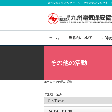
九州全域の細かなネットワークで電気の安全と安心
当協会について
ご家庭向けのサービス
法人様向けのサービス
公益目的支出計画実施事
講習会等
お問い合わせ
その他の活動
九州全域に1本部、8支部、50事業所を配置
電線路維持運用者からの委託を受けて、ご家
最高の技術、品質、サービスを提供し、電気
身近な電気の話をはじめ、私たちが行ってい
各種講習会等のご案内や受付などを行ってい
当協会に関するご意見、お問い合わせをは
受付体制で、お客さまのニーズに迅速に対応
設備の安全調査・コンサルタントを行ってい
通して、地域とともに明日への発展を目指し
さまにお伝えするために広報活動を行ってい
頼、省エネ対策のご相談やお見積りを承って
ホーム
>
その他の活動
年別絞り込み
その他の活動