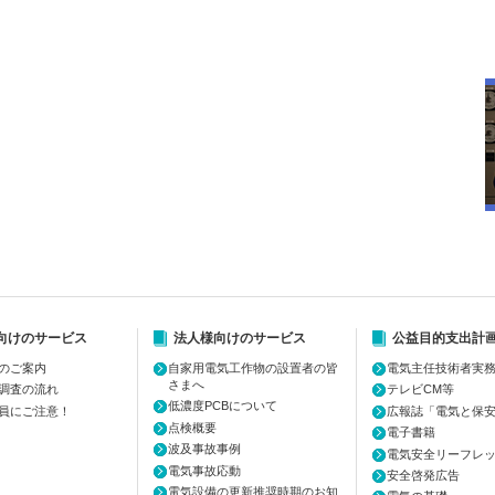
向けのサービス
法人様向けのサービス
公益目的支出計
のご案内
自家用電気工作物の設置者の皆
電気主任技術者実
さまへ
調査の流れ
テレビCM等
低濃度PCBについて
員にご注意！
広報誌「電気と保
点検概要
電子書籍
波及事故事例
電気安全リーフレ
電気事故応動
安全啓発広告
電気設備の更新推奨時期のお知