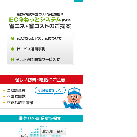
」
？
B
？
最寄りの事業所を探す
北九州・福岡
佐賀