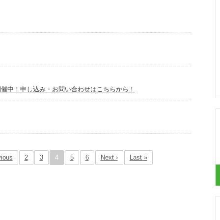
全
全
波
啓
調
及
発
査
事
広
の
故
告
流
事
れ
例
電
開催中！申し込み・お問い合わせはこちらから！
気
事
故
応
動
電
vious
2
3
4
5
6
Next ›
Last »
気
設
備
の
更
新