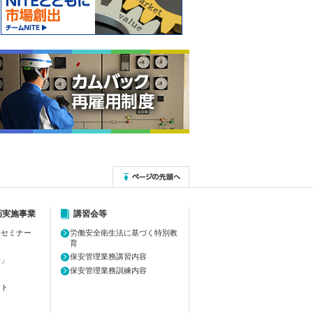
画実施事業
講習会等
務セミナー
労働安全衛生法に基づく特別教
育
保安管理業務講習内容
安」
保安管理業務訓練内容
ット