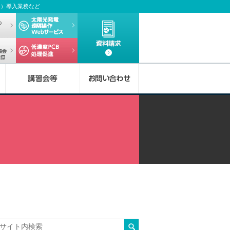
ム）導入業務など
者実務セミナー
デマンドwebサービス
太陽光発電
遠隔操作Webサービス
資料請求
デマンドeye全国電気保安協会Webサービス
低濃度PCBについて
b
O
電
O